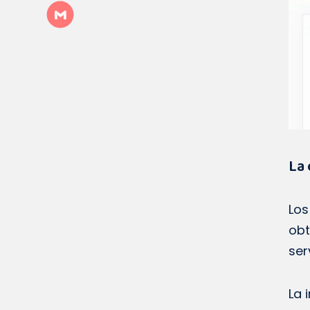
La 
Lo
obt
ser
La 