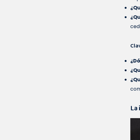
¿Qu
¿Qu
ced
Clav
¿Dó
¿Qu
¿Qu
com
La 