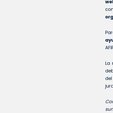
we
co
or
Par
ay
AFIP
La
deb
del
jur
Con
sum