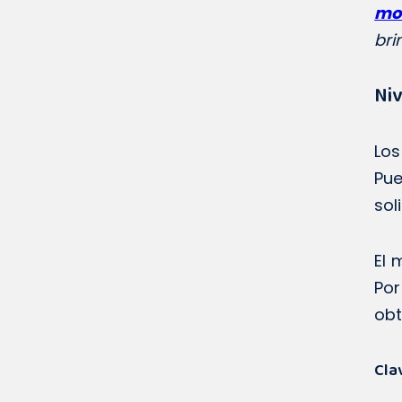
mo
bri
Niv
Los
Pue
sol
El 
Por
obt
Clav