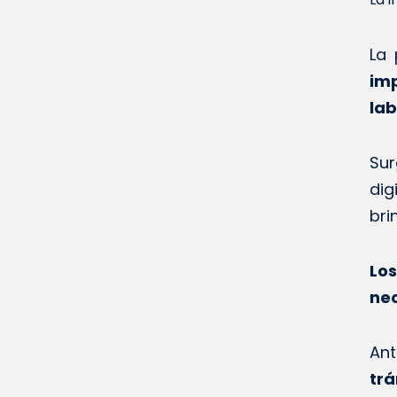
La 
imp
lab
Sur
dig
bri
Lo
nec
An
trá