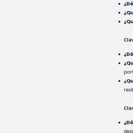
¿Dó
¿Qu
¿Qu
Clav
¿Dó
¿Qu
port
¿Qu
rea
Clav
¿Dó
dep