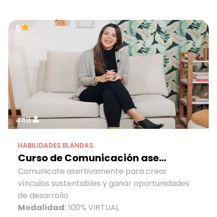
5
448
HABILIDADES BLANDAS
Curso de Comunicación ase...
Comunicate asertivamente para crear
vínculos sustentables y ganar oportunidades
de desarrollo.
Modalidad:
100% VIRTUAL