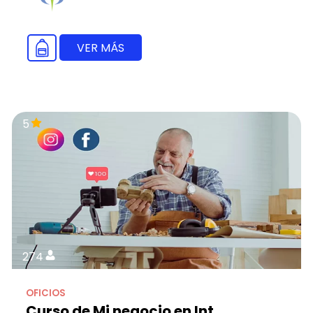
VER MÁS
5
274
OFICIOS
Curso de Mi negocio en Int...