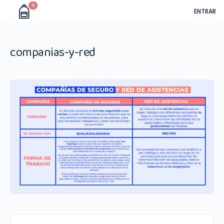
0
ENTRAR
companias-y-red