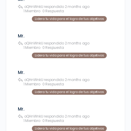
oQHnWnkU
respondido
2 months ago
1 Miembro
·
0 Respuesta
Lidera tu vida para el logro de tus objetivos
Mr.
oQHnWnkU
respondido
2 months ago
1 Miembro
·
0 Respuesta
Lidera tu vida para el logro de tus objetivos
Mr.
oQHnWnkU
respondido
2 months ago
1 Miembro
·
0 Respuesta
Lidera tu vida para el logro de tus objetivos
Mr.
oQHnWnkU
respondido
2 months ago
1 Miembro
·
0 Respuesta
Lidera tu vida para el logro de tus objetivos