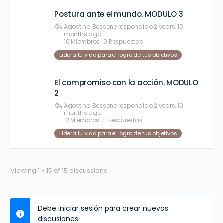
Postura ante el mundo. MODULO 3
Agostina Bessone
respondido
2 years, 10
months ago
10 Miembros
·
9 Respuestas
Lidera tu vida para el logro de tus objetivos
El compromiso con la acción. MODULO
2
Agostina Bessone
respondido
2 years, 10
months ago
12 Miembros
·
11 Respuestas
Lidera tu vida para el logro de tus objetivos
Viewing 1 - 15 of 15 discussions
Debe iniciar sesión para crear nuevas
discusiones.