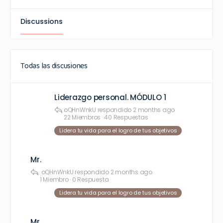
Discussions
Todas las discusiones
Liderazgo personal. MÓDULO 1
oQHnWnkU
respondido
2 months ago
22 Miembros
·
40 Respuestas
Lidera tu vida para el logro de tus objetivos
Mr.
oQHnWnkU
respondido
2 months ago
1 Miembro
·
0 Respuesta
Lidera tu vida para el logro de tus objetivos
Mr.