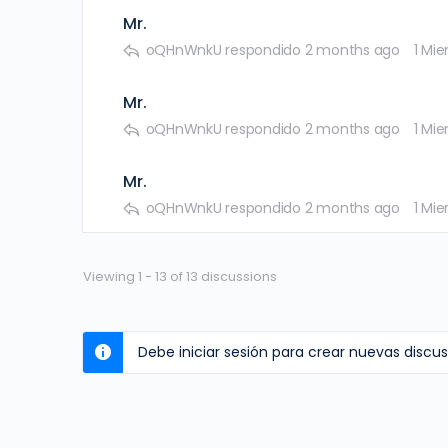
Mr.
oQHnWnkU
respondido
2 months ago
1 Mi
Mr.
oQHnWnkU
respondido
2 months ago
1 Mi
Mr.
oQHnWnkU
respondido
2 months ago
1 Mi
Viewing 1 - 13 of 13 discussions
Debe iniciar sesión para crear nuevas discus