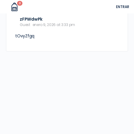
0
ENTRAR
zFPWdwPk
Guest
enero 9, 2026 at 3:33 pm
tOvyZfgq