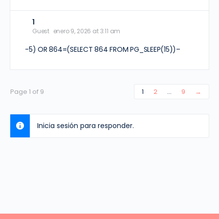
1
Guest
enero 9, 2026 at 3:11 am
-5) OR 864=(SELECT 864 FROM PG_SLEEP(15))–
Page 1 of 9
1
2
…
9
→
Inicia sesión para responder.