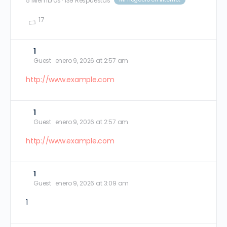
5 Miembros
·
139 Respuestas
17
1
Guest
enero 9, 2026 at 2:57 am
http://www.example.com
1
Guest
enero 9, 2026 at 2:57 am
http://www.example.com
1
Guest
enero 9, 2026 at 3:09 am
1