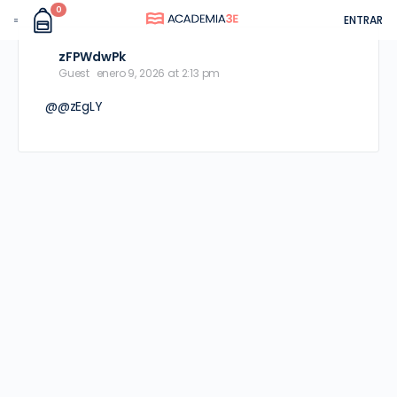
0
ENTRAR
zFPWdwPk
Guest
enero 9, 2026 at 2:13 pm
@@zEgLY