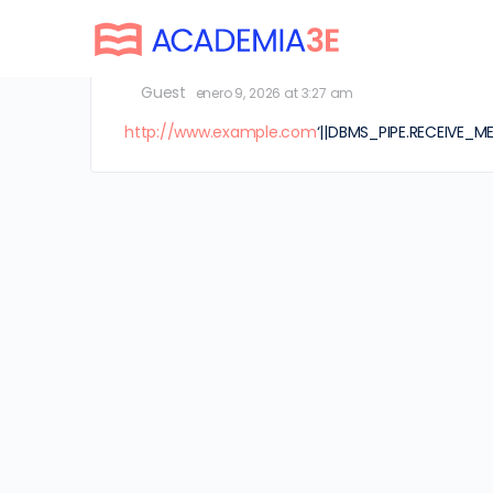
1
Guest
enero 9, 2026 at 3:27 am
http://www.example.com
‘||DBMS_PIPE.RECEIVE_M