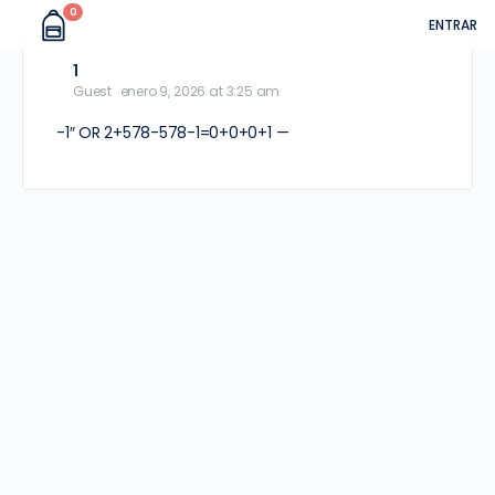
0
ENTRAR
1
Guest
enero 9, 2026 at 3:25 am
-1″ OR 2+578-578-1=0+0+0+1 —