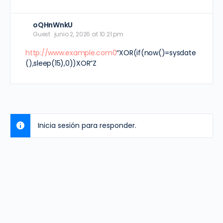
oQHnWnkU
Guest
junio 2, 2026 at 10:21 pm
http://www.example.com0
“XOR(if(now()=sysdate
(),sleep(15),0))XOR”Z
Inicia sesión para responder.