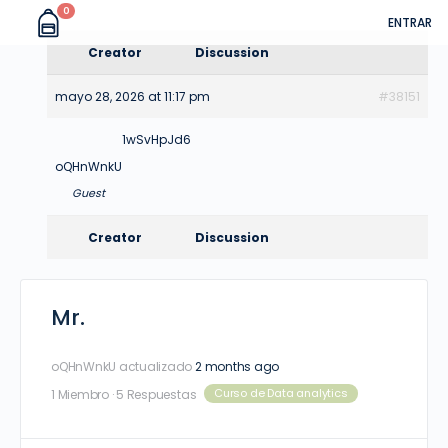
0
ENTRAR
Creator
Discussion
mayo 28, 2026 at 11:17 pm
#38151
1wSvHpJd6
oQHnWnkU
Guest
Creator
Discussion
Mr.
oQHnWnkU
actualizado
2 months ago
Curso de Data analytics
1 Miembro
·
5 Respuestas