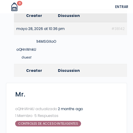
0
ENTRAR
Creator
Discussion
mayo 28, 2026 at 10:36 pm
#38142
1I4MSGXoO
oQHnWnkU
Guest
Creator
Discussion
Mr.
oQHnWnkU
actualizado
2 months ago
1 Miembro
·
5 Respuestas
CONTROLES DE ACCESO INTELIGENTES