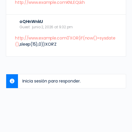
http://www.example.comKNLEQLkh
oQHnWnkU
Guest
junio 2, 2026 at 9:32 pm
http://www.example.com0'XOR(if(now()=sysdate
()
,sleep(15),0))XOR’Z
Inicia sesión para responder.