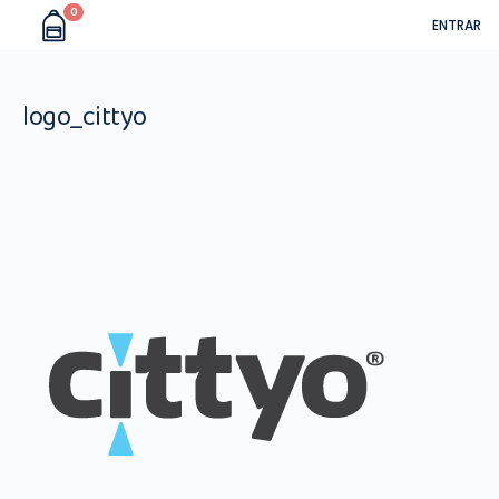
0
ENTRAR
logo_cittyo