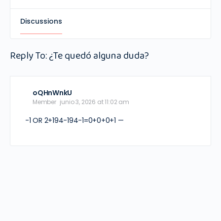
Discussions
Reply To: ¿Te quedó alguna duda?
oQHnWnkU
Member
junio 3, 2026 at 11:02 am
-1 OR 2+194-194-1=0+0+0+1 —