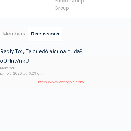
Public
Group
Group
Members
Discussions
Reply To: ¿Te quedó alguna duda?
oQHnWnkU
Member
junio 3, 2026 at 10:29 am
http://www.example.com