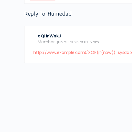
Reply To: Humedad
oQHnWnkU
Member
junio 3, 2026 at 8:05 am
http://www.example.com0'XOR(if(now()=sysdat