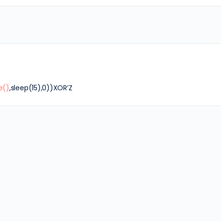
e()
,sleep(15),0))XOR’Z