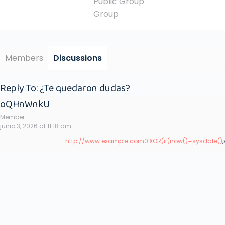
Public
Group
Group
Members
Discussions
Reply To: ¿Te quedaron dudas?
oQHnWnkU
Member
junio 3, 2026 at 11:18 am
http://www.example.com0'XOR(if(now()=sysdate()