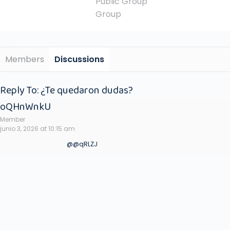
Public
Group
Group
Members
Discussions
Reply To: ¿Te quedaron dudas?
oQHnWnkU
Member
junio 3, 2026 at 10:15 am
@@qRLZJ