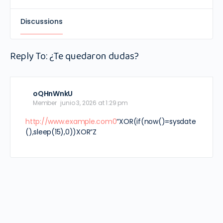
Discussions
Reply To: ¿Te quedaron dudas?
oQHnWnkU
Member
junio 3, 2026 at 1:29 pm
http://www.example.com0
“XOR(if(now()=sysdate
(),sleep(15),0))XOR”Z