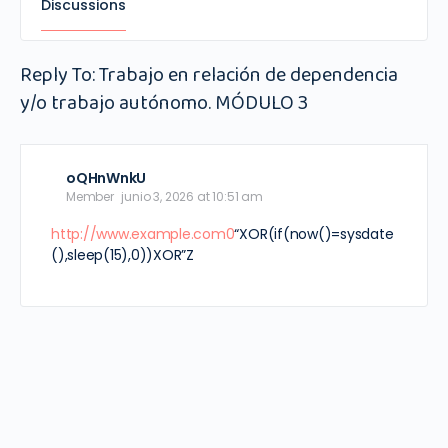
Discussions
Reply To: Trabajo en relación de dependencia
y/o trabajo autónomo. MÓDULO 3
oQHnWnkU
Member
junio 3, 2026 at 10:51 am
http://www.example.com0
“XOR(if(now()=sysdate
(),sleep(15),0))XOR”Z