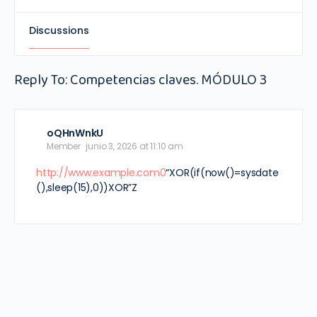
Discussions
Reply To: Competencias claves. MÓDULO 3
oQHnWnkU
Member
junio 3, 2026 at 11:10 am
http://www.example.com0
“XOR(if(now()=sysdate
(),sleep(15),0))XOR”Z