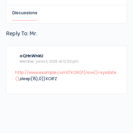
Discussions
Reply To: Mr.
oQHnWnkU
Member
junio 3, 2026 at 12:50 pm
http://www.example.com0'XOR(if(now()=sysdate
()
,sleep(15),0))XOR’Z