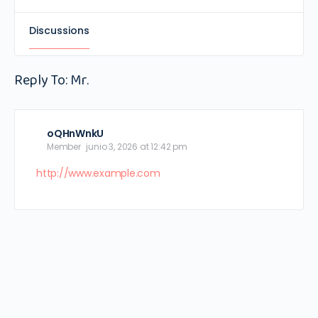
Discussions
Reply To: Mr.
oQHnWnkU
Member
junio 3, 2026 at 12:42 pm
http://www.example.com