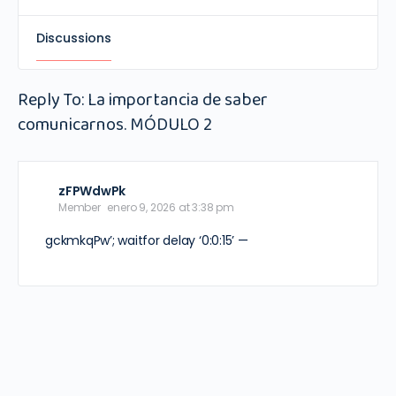
Discussions
Reply To: La importancia de saber
comunicarnos. MÓDULO 2
zFPWdwPk
Member
enero 9, 2026 at 3:38 pm
gckmkqPw’; waitfor delay ‘0:0:15’ —