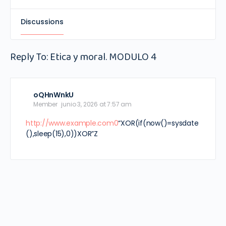
Discussions
Reply To: Etica y moral. MODULO 4
oQHnWnkU
Member
junio 3, 2026 at 7:57 am
http://www.example.com0
“XOR(if(now()=sysdate
(),sleep(15),0))XOR”Z