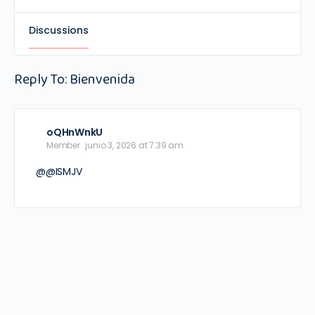
Discussions
Reply To: Bienvenida
oQHnWnkU
Member
junio 3, 2026 at 7:39 am
@@ISMJV