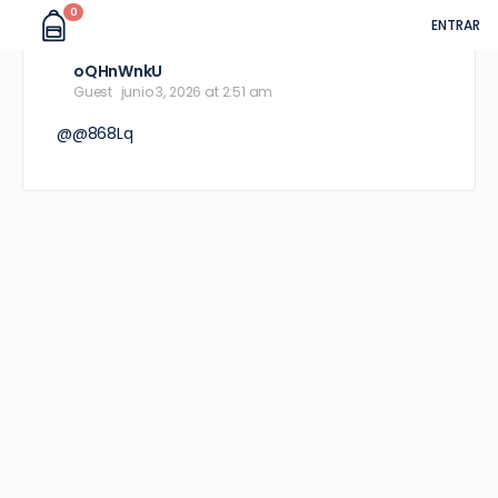
0
ENTRAR
oQHnWnkU
Guest
junio 3, 2026 at 2:51 am
@@868Lq