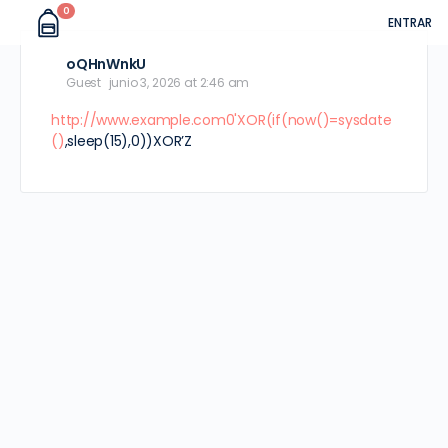
0
ENTRAR
oQHnWnkU
Guest
junio 3, 2026 at 2:46 am
http://www.example.com0'XOR(if(now()=sysdate
()
,sleep(15),0))XOR’Z