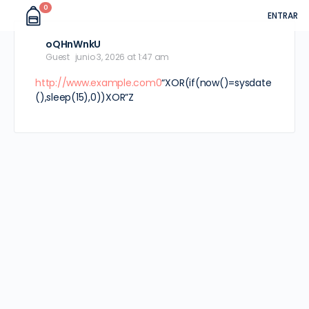
0
ENTRAR
oQHnWnkU
Guest
junio 3, 2026 at 1:47 am
http://www.example.com0
“XOR(if(now()=sysdate
(),sleep(15),0))XOR”Z