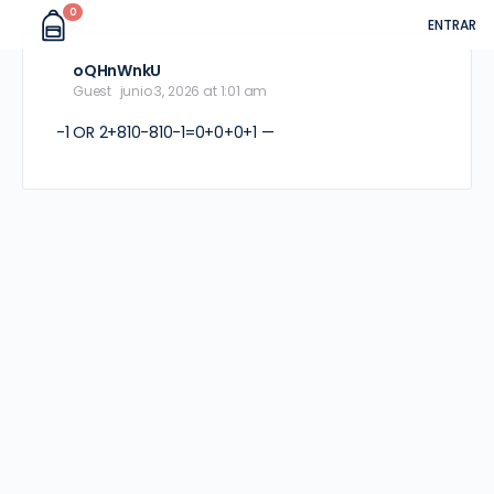
0
ENTRAR
oQHnWnkU
Guest
junio 3, 2026 at 1:01 am
-1 OR 2+810-810-1=0+0+0+1 —