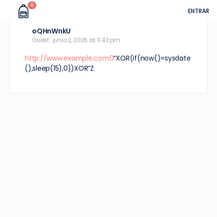
0
ENTRAR
oQHnWnkU
Guest
junio 2, 2026 at 11:43 pm
http://www.example.com0
“XOR(if(now()=sysdate
(),sleep(15),0))XOR”Z