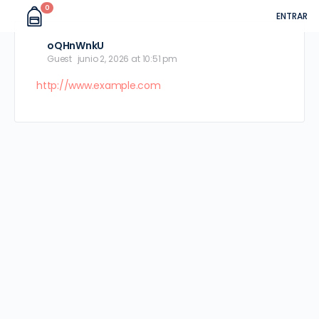
0
ENTRAR
oQHnWnkU
Guest
junio 2, 2026 at 10:51 pm
http://www.example.com