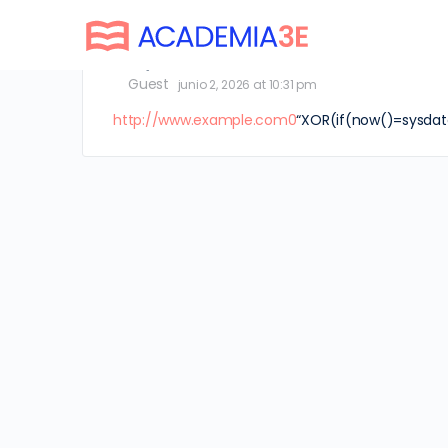
oQHnWnkU
Guest
junio 2, 2026 at 10:31 pm
http://www.example.com0
“XOR(if(now()=sysdate