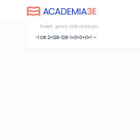
oQHnWnkU
Guest
junio 2, 2026 at 9:51 pm
-1 OR 2+128-128-1=0+0+0+1 —