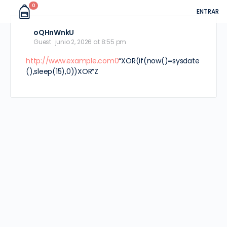
0
ENTRAR
oQHnWnkU
Guest
junio 2, 2026 at 8:55 pm
http://www.example.com0
“XOR(if(now()=sysdate
(),sleep(15),0))XOR”Z