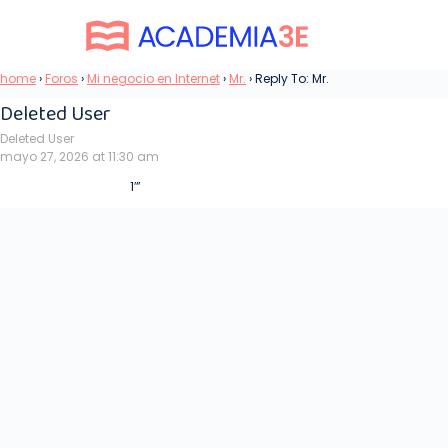
home
›
Foros
›
Mi negocio en Internet
›
Mr.
›
Reply To: Mr.
Deleted User
Deleted User
mayo 27, 2026 at 11:30 am
1′”