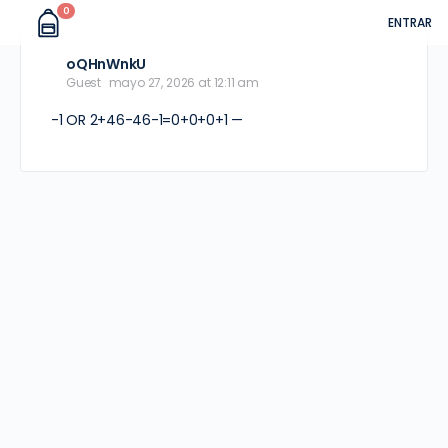
0
ENTRAR
oQHnWnkU
Guest
mayo 27, 2026 at 12:11 am
-1 OR 2+46-46-1=0+0+0+1 —