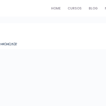
HOME
CURSOS
BLOG
R(98),15)||’