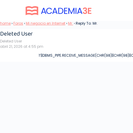
home
›
Foros
›
Mi negocio en Internet
›
Mr.
›
Reply To: Mr.
Deleted User
Deleted User
abril 21, 2026 at 4:55 pm
1’||DBMS_PIPE.RECEIVE_MESSAGE(CHR(98)||CHR(98)||CH