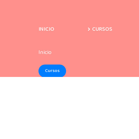
INICIO
CURSOS
Inicio
Cursos
Curso de Data Analytics
Curso de Herramientas Digitales para impulsar t
Curso de pintor de casas y edificios
Curso de Metodologías ágiles
Curso de Albañilería
Curso de Oficios gastronómicos